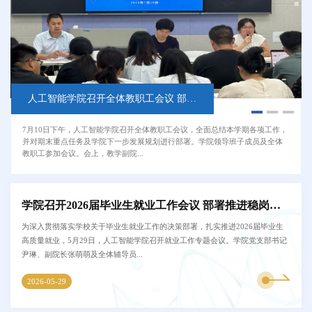
人工智能学院召开全体教职工会议 部署期末重点工作与学院发展规划
七一践初心 赋能乡村振兴｜人工智能学院党支部赴安丘农谷开展主题党日研学活动
以赛促教强素养 数字竞技促成长——人工智能学院协办2026年全国大学生数字技能应用大赛初赛
7月10日下午，人工智能学院召开全体教职工会议，全面总结本学期各项工作，
为热烈庆祝中国共产党成立105周年，深入学习贯彻习近平总书记在山东考察时
为深入贯彻国家数字经济发展战略，全面落实“数字中国”建设部署，持续推进产
并对期末重点任务及学院下一步发展规划进行部署。学院领导班子成员及全体
关于推进农业农村现代化、全面推进乡村振兴的重要讲话精神，6月30日下午，
教融合与教学改革，近日，人工智能学院协办了2026年全国大学生数字技能应
教职工参加会议。会上，教学副院...
人工智能学院党支部组织全体党...
用大赛“第九届计算机技能应...
学院召开2026届毕业生就业工作会议 部署推进稳岗促就业工作
为深入贯彻落实学校关于毕业生就业工作的决策部署，扎实推进2026届毕业生
高质量就业，5月29日，人工智能学院召开就业工作专题会议。学院党支部书记
尹琳、副院长张萌萌及全体辅导员...
2026-05-29